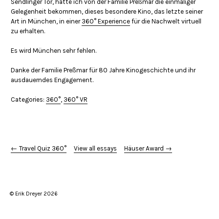
Sendlinger Tor, hatte ich von der Familie Preßmar die einmaliger
Gelegenheit bekommen, dieses besondere Kino, das letzte seiner
Art in München, in einer
360° Experience
für die Nachwelt virtuell
zu erhalten.
Es wird München sehr fehlen.
Danke der Familie Preßmar für 80 Jahre Kinogeschichte und ihr
ausdauerndes Engagement.
Categories:
360°
,
360° VR
← Travel Quiz 360°
View all essays
Häuser Award →
© Erik Dreyer 2026