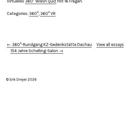
Virtuelles
360° Wiesn Quiz
mit 16 Fragen.
Categories:
360°
,
360° VR
← 360°-Rundgang KZ-Gedenkstätte Dachau
View all essays
154 Jahre Schelling-Salon →
© Erik Dreyer 2026