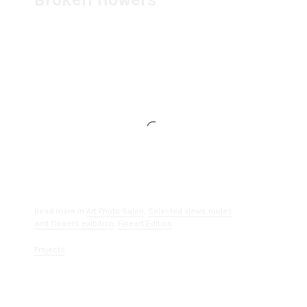
Die Vergänglichkeit von Schönheit – einmal nicht
als Prozess dargestellt, sondern festgehalten im
Moment der Zerstörung. Erik Dreyer ist fasziniert
von der Konservierung des unwiederbringlichen
Moments, den der alles verändert. Er hat nur einen
einzigen Versuch ihn einzufangen,
Sekundenbruchteile und sicheres Gespür
entscheiden darüber, ob die Aufnahme ein
Volltreffer oder eben nur ein Scherbenhaufen ist.
Durch das Spiel mit der Verletzlichkeit der Blumen
und berstendem Glas erschafft er eine
spannungsgeladene und zugleich puristischen
Ästhetik.
Read more in
Art Photo Salon
,
Selected views nudes
and flowers exibition
,
Fineart Edition
Projects